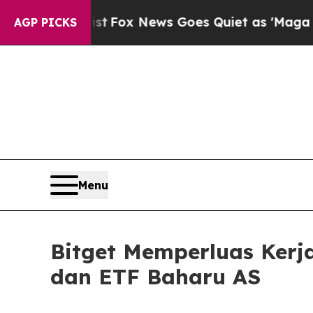
Exist
Fox News Goes Quiet as 'Maga Media Pipeli
AGP PICKS
Menu
Bitget Memperluas Ker
dan ETF Baharu AS