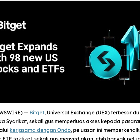
EWSWIRE) --
Bitget
, Universal Exchange (UEX) terbesar
 Syarikat, sekali gus memperluas akses kepada pasaran
alui
kerjasama dengan Ondo
, peluasan ini memperkenal
tur ETF taktikal, sekali gus menyediakan lebih banyak p