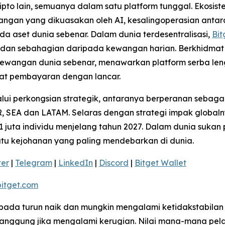
pto lain, semuanya dalam satu platform tunggal. Ekosi
angan yang dikuasakan oleh AI, kesalingoperasian antara
da aset dunia sebenar. Dalam dunia terdesentralisasi,
Bit
t dan sebahagian daripada kewangan harian. Berkhidmat 
ewangan dunia sebenar, menawarkan platform serba len
t pembayaran dengan lancar.
ui perkongsian strategik, antaranya berperanan sebagai
 SEA dan LATAM. Selaras dengan strategi impak globaln
 juta individu menjelang tahun 2027. Dalam dunia sukan 
satu kejohanan yang paling mendebarkan di dunia.
ter
|
Telegram
|
LinkedIn
|
Discord
|
Bitget Wallet
itget.com
kepada turun naik dan mungkin mengalami ketidakstabilan
ggung jika mengalami kerugian. Nilai mana-mana pelab