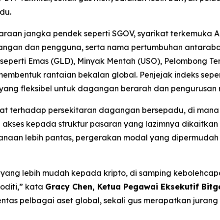
du.
araan jangka pendek seperti SGOV, syarikat terkemuka Am
ngan dan pengguna, serta nama pertumbuhan antarabangs
i seperti Emas (GLD), Minyak Mentah (USO), Pelombong
ntuk rantaian bekalan global. Penjejak indeks sepert
ng fleksibel untuk dagangan berarah dan pengurusan ri
t terhadap persekitaran dagangan bersepadu, di mana as
 akses kepada struktur pasaran yang lazimnya dikaitkan
anaan lebih pantas, pergerakan modal yang dipermudah s
yang lebih mudah kepada kripto, di samping kebolehc
oditi,” kata
Gracy Chen, Ketua Pegawai Eksekutif Bitge
erentas pelbagai aset global, sekali gus merapatkan ju