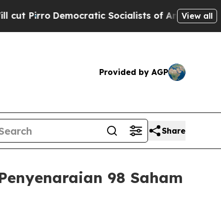
Democratic Socialists of America Propose Radic
View all
Provided by AGP
Share
 Penyenaraian 98 Saham