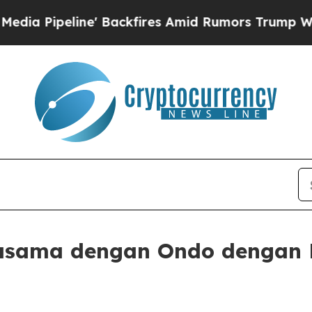
ne' Backfires Amid Rumors Trump Will cut Pirro
jasama dengan Ondo dengan