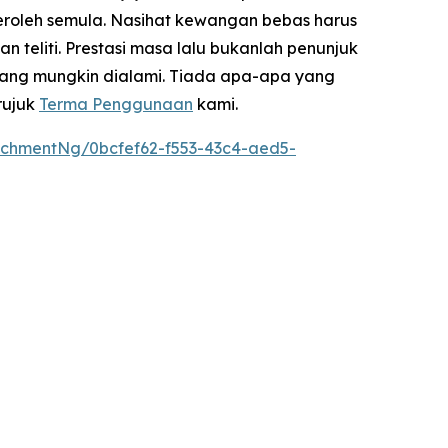
eroleh semula. Nasihat kewangan bebas harus
teliti. Prestasi masa lalu bukanlah penunjuk
yang mungkin dialami. Tiada apa-apa yang
rujuk
Terma Penggunaan
kami.
chmentNg/0bcfef62-f553-43c4-aed5-