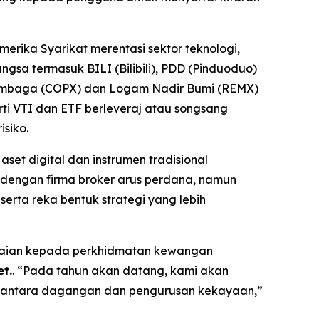
erika Syarikat merentasi sektor teknologi,
a termasuk BILI (Bilibili), PDD (Pinduoduo)
 Tembaga (COPX) dan Logam Nadir Bumi (REMX)
i VTI dan ETF berleveraj atau songsang
siko.
et digital dan instrumen tradisional
 dengan firma broker arus perdana, namun
erta reka bentuk strategi yang lebih
apaian kepada perkhidmatan kewangan
t.
. “Pada tahun akan datang, kami akan
rang antara dagangan dan pengurusan kekayaan,”