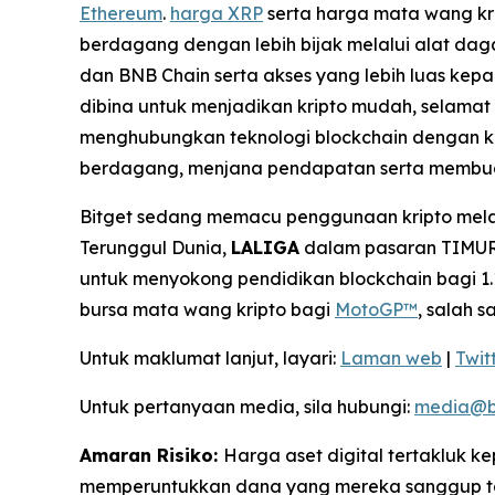
Ethereum
.
harga XRP
serta harga mata wang kri
berdagang dengan lebih bijak melalui alat dag
dan BNB Chain serta akses yang lebih luas kepa
dibina untuk menjadikan kripto mudah, selama
menghubungkan teknologi blockchain dengan k
berdagang, menjana pendapatan serta membua
Bitget sedang memacu penggunaan kripto melal
Terunggul Dunia,
LALIGA
dalam pasaran TIMUR,
untuk menyokong pendidikan blockchain bagi 1.1
bursa mata wang kripto bagi
MotoGP™
, salah 
Untuk maklumat lanjut, layari:
Laman web
|
Twit
Untuk pertanyaan media, sila hubungi:
media@b
Amaran Risiko:
Harga aset digital tertakluk 
memperuntukkan dana yang mereka sanggup tan