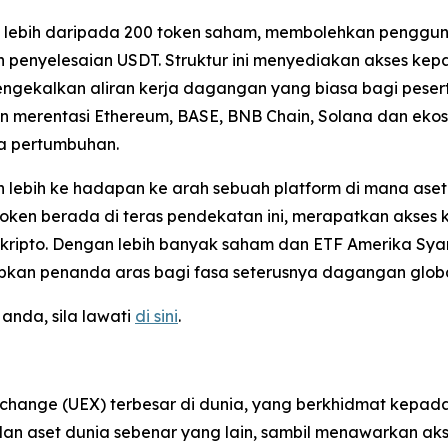
an lebih daripada 200 token saham, membolehkan penggun
n penyelesaian USDT. Struktur ini menyediakan akses ke
gekalkan aliran kerja dagangan yang biasa bagi peserta be
in merentasi Ethereum, BASE, BNB Chain, Solana dan ekos
ta pertumbuhan.
 lebih ke hadapan ke arah sebuah platform di mana aset d
oken berada di teras pendekatan ini, merapatkan akses 
kripto. Dengan lebih banyak saham dan ETF Amerika Syari
tapkan penanda aras bagi fasa seterusnya dagangan globa
nda, sila lawati
di sini
.
xchange (UEX) terbesar di dunia, yang berkhidmat kepa
F dan aset dunia sebenar yang lain, sambil menawarkan 