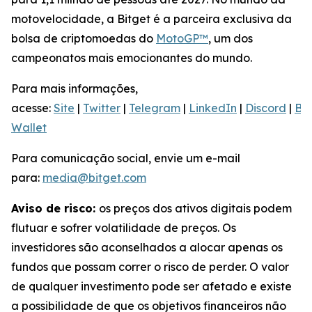
motovelocidade, a Bitget é a parceira exclusiva da
bolsa de criptomoedas do
MotoGP™
, um dos
campeonatos mais emocionantes do mundo.
Para mais informações,
acesse:
Site
|
Twitter
|
Telegram
|
LinkedIn
|
Discord
|
Bit
Wallet
Para comunicação social, envie um e-mail
para:
media@bitget.com
Aviso de risco:
os preços dos ativos digitais podem
flutuar e sofrer volatilidade de preços. Os
investidores são aconselhados a alocar apenas os
fundos que possam correr o risco de perder. O valor
de qualquer investimento pode ser afetado e existe
a possibilidade de que os objetivos financeiros não