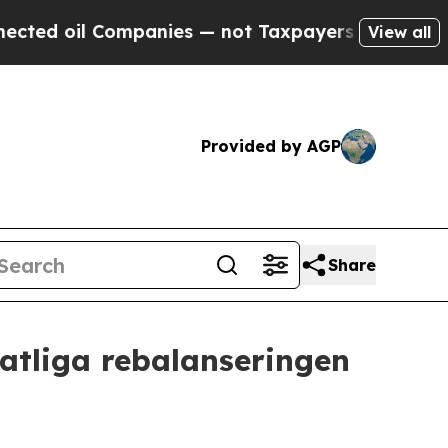
l Companies — not Taxpayers — the Chance to Cas
View all
Provided by AGP
Share
atliga rebalanseringen