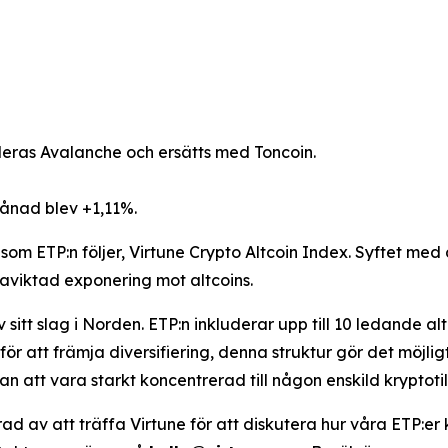
ras Avalanche och ersätts med Toncoin.
månad blev +1,11%.
som ETP:n följer, Virtune Crypto Altcoin Index. Syftet med
ikaviktad exponering mot altcoins.
sitt slag i Norden. ETP:n inkluderar upp till 10 ledande alt
 för att främja diversifiering, denna struktur gör det möjli
n att vara starkt koncentrerad till någon enskild kryptoti
rad av att träffa Virtune för att diskutera hur våra ETP:er 