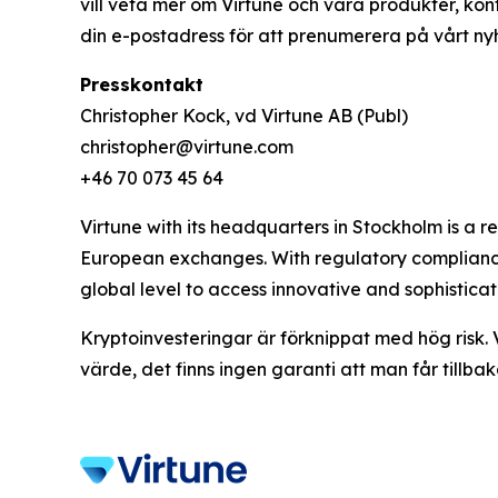
vill veta mer om Virtune och våra produkter, ko
din e-postadress för att prenumerera på vårt ny
Presskontakt
Christopher Kock, vd Virtune AB (Publ)
christopher@virtune.com
+46 70 073 45 64
Virtune with its headquarters in Stockholm is a
European exchanges. With regulatory compliance,
global level to access innovative and sophistica
Kryptoinvesteringar är förknippat med hög risk. 
värde, det finns ingen garanti att man får tillbak