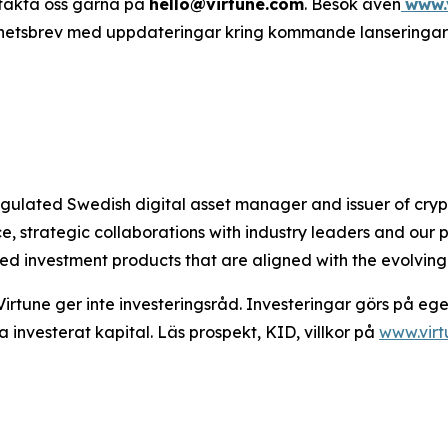
ntakta oss gärna på
hello@virtune.com
. Besök även
www.
hetsbrev med uppdateringar kring kommande lanseringar och
 regulated Swedish digital asset manager and issuer of c
 strategic collaborations with industry leaders and our 
ted investment products that are aligned with the evolvin
Virtune ger inte investeringsråd. Investeringar görs på ege
a investerat kapital. Läs prospekt, KID, villkor på
www.vir