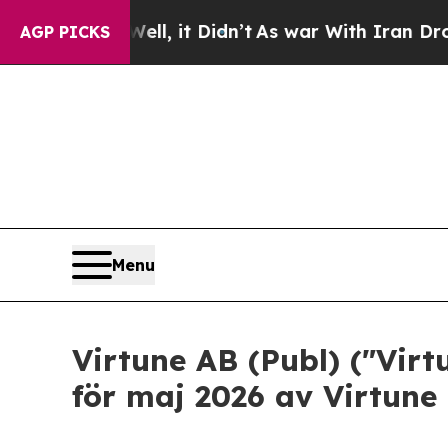
 Well, it Didn’t
As war With Iran Drove oil Pri
AGP PICKS
Menu
Virtune AB (Publ) ("Vir
för maj 2026 av Virtune