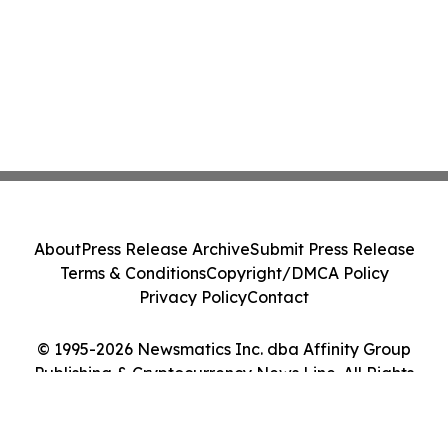
About
Press Release Archive
Submit Press Release
Terms & Conditions
Copyright/DMCA Policy
Privacy Policy
Contact
© 1995-2026 Newsmatics Inc. dba Affinity Group
Publishing & Cryptocurrency News Line. All Rights
Reserved.
Cookie Settings / Your Privacy Choices