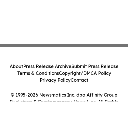
About
Press Release Archive
Submit Press Release
Terms & Conditions
Copyright/DMCA Policy
Privacy Policy
Contact
© 1995-2026 Newsmatics Inc. dba Affinity Group
Publishing & Cryptocurrency News Line. All Rights
Reserved.
Cookie Settings / Your Privacy Choices